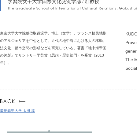
学習院女子大学国際文化交流学部 / 准教授
The Graduate School of International Cultural Relations, Gakushu
東京大学大学院単位取得退学、博士（文学）。フランス植民地期
KUDO A
のアルジェリアを中心として、近代の地中海における人の移動、
Proven
法文化、都市空間の形成などを研究している。著書『地中海帝国
genera
の片影』でサントリー学芸賞（思想・歴史部門）を受賞（2013
The M
年）。
Socia
慶應義塾大学 太田 淳